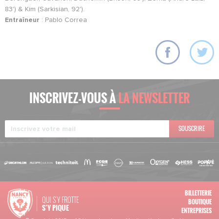
83') & Kim (Sarkisian, 92').
Entraîneur
: Pablo Correa
INSCRIVEZ-VOUS À
LA NEWSLETTER
SOUSCRIRE
BILLETTERIE
QUI S'Y FROTTE
BOUTIQUE
S’Y PIQUE
ENTREPRISES