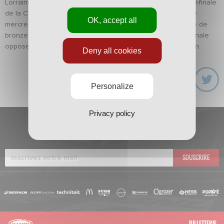
Lorraine se déplacera au stade Louis-II de Monaco en demi-finale
de la Coupe de la Ligue. Le tirage au sort a été effectué ce
OK, accept all
mercredi soir par le boxeur Souleymane Cissokho, médaillé de
bronze des poids welters aux JO d'été 2016. L'autre demi-finale
opposera les Girondins de Bordeaux au Paris Saint-Germain.
Deny all cookies
Personalize
Privacy policy
INSCRIVEZ-VOUS À
LA NEWSLETTER
SOUSCRIRE
BILLETTERIE