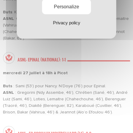
Personalize
Buts
: Kouemaha (41'), Amedick (44') pour Kaiserslautern.
ASNL
: Gregorini, Chretien (Helder, 77'), André Luiz, Sami, Lemaitre
Privacy policy
(Vahirua, 62'), Diakite (Berenguer, 46'), Sane, Karaboue
(Chahechouhe, 77'), Brison, Traore (Alo'o Efoulou, 62'), Jeannot
(Bakar, 62').
ASNL- EPINAL (NATIONAL): 1-1
mercredi 27 juillet à 18h à Picot
Buts
: Sami (53’) pour Nancy. N’Doye (76’) pour Epinal.
ASNL
: Gregorini (Ndy Assembe, 46’), Chrétien (Sané, 46’), André
Luiz (Sami, 46’), Loties, Lemaitre (Chahechouhe, 46’), Berenguer
(Traoré, 46’), Diakité (Berenguer, 82’), Karaboué (Cuvillier, 46’),
Brison, Bakar (Vahirua, 46’) & Jeannot (Alo’o Efoulou 46’).