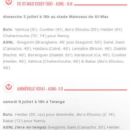
FC ST-MAX ESSEY (DH) – ASNL : 0-6
dimanche 3 juillet à 18h au stade Mainvaux de St-Max
Buts
: Vahirua (10’), Cuvillier (41’), Alo’o Efoulou (55’), Helder (61’),
Chahechouhe (70’, 74’) pour Nancy.
ASNL
: Gregorini (Bracigliano, 46' puis Gregorini, 50'), Sané, Sami
(Camacho, 46'), Haïdara (Calvé, 46'), Lemaitre (Brison, 46'), Diakité
(Rachid, 46'), Berenguer (Diakité, 60'), Karaboué (Ca, 46'), Cuvillier
(Helder, 46'), Vahirua (Chahechouhe, 46') & Bakar (Alo'o Efoulou,
46').
AMNÉVILLE (CFA) – ASNL: 1-3
samedi 9 juillet à 18h à Talange
Buts:
Helder (30', csc) pour Amnéville
.
Alo’o Efoulou (2', 14'),
Bakar (72') pour Nancy.
ASNL (1ère mi-temps):
Gregorini, Sami (Camacho, 30'), Helder,