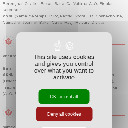
Berenguer, Cuvillier, Brison, Sane, Ca, Vahirua, Alo’o Efoulou,
Karaboue.
ASNL (2ème mi-temps)
: Pillot, Rachid, André Luiz, Chahechouhe,
Camacho, Jeannot, Bakar, Calve, Hadji, Haidara, Diakite.
LE MANS (L2) – ASNL: 1-1
This site uses cookies
vendredi 15 juillet à 18h aux Sables-d’Olonne
and gives you control
Buts
: Thomas (77', sp) pour Le Mans, Hadji (78') pour Nancy.
over what you want to
ASNL
: Gregorini, Sané, André Luiz, Sami (Helder, 46'), Brison
activate
(Haïdara, 46'), Karaboué (Zaïri, 46'), Berenguer (Diakité (46'),
Traoré, Cuvillier (Chahechouhe, 63'), Vahirua (Hadji, 46'), Bakar
(Alo'o Efoulou (46').
OK, accept all
KAISERSLAUTERN (D1) – ASNL: 2-0
Deny all cookies
samedi 23 juillet à 14h30 à Kaiserslautern