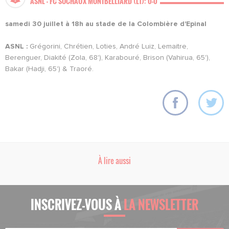
ASNL - FC SOCHAUX MONTBELLIARD (L1): 0-0
samedi 30 juillet à 18h au stade de la Colombière d'Epinal
ASNL :
Grégorini, Chrétien, Loties, André Luiz, Lemaitre,
Berenguer, Diakité (Zola, 68'), Karabouré, Brison (Vahirua, 65'),
Bakar (Hadji, 65') & Traoré.
À lire aussi
INSCRIVEZ-VOUS À
LA NEWSLETTER