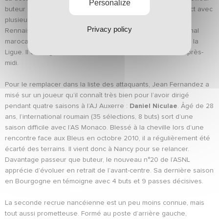
Personalize
buteur nancéien des trois dernières saisons était en contact avec
plusieurs clubs de Ligue 1 et a choisi de retourner au stade
Privacy policy
Rennais, où il a évolué de 2005 à janvier 2007. L’international
marocain a rejoint la Bretagne après le match de coupe de la
Ligue. Il doit signer un contrat de deux ans en cette fin d’après-
midi.
Pour le remplacer dans la liste des attaquants, Jean Fernandez a
misé sur un joueur qu’il connaît très bien pour l’avoir dirigé
pendant quatre saisons à l’AJ Auxerre :
Daniel Niculae
. Âgé de 28
ans, l’international roumain (35 sélections, 8 buts) sort d’une
saison difficile avec l’AS Monaco. Blessé à la cheville lors d’une
rencontre face aux Bleus en octobre 2010, il a régulièrement été
écarté des terrains. Il vient donc à Nancy pour se relancer.
Davantage passeur que buteur, le nouveau n°20 de l’ASNL
apprécie d’évoluer en retrait de l’avant-centre. Sa dernière saison
en Bourgogne en témoigne avec 4 buts et 9 passes décisives.
La seconde recrue nancéienne est un peu moins connue, mais
tout aussi prometteuse. Formé au poste d’arrière gauche,