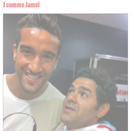
J comme J
amel