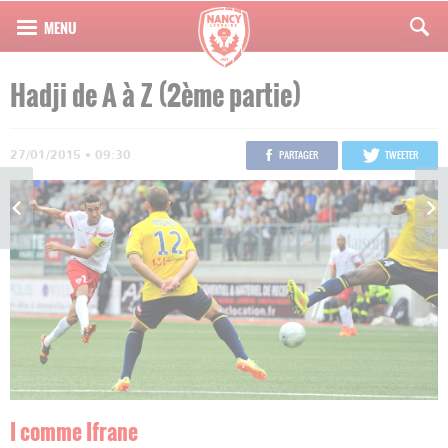
Hadji de A à Z (2ème partie)
27/01/2015 • 09:30
PARTAGER
TWEETER
I comme I
frane