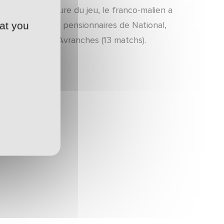
une bonne lecture du jeu, le franco-malien a
at you
é deux fois à des pensionnaires de National,
êve hivernale à Avranches (13 matchs).