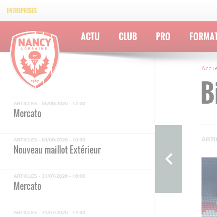
ENTREPRISES
ACTU
CLUB
PRO
FORMA
Accue
B
ARTICLES ·
05/08/2026 - 12:00
Mercato
ARTI
ARTICLES ·
04/08/2026 - 10:00
Nouveau maillot Extérieur
ARTICLES ·
31/07/2026 - 16:00
Mercato
ARTICLES ·
31/07/2026 - 14:00