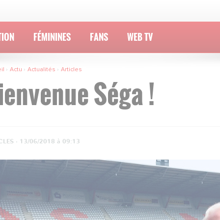
TION
FÉMININES
FANS
WEB TV
il
Actu
Actualités
Articles
ienvenue Séga !
CLES ·
13/06/2018 à 09:13