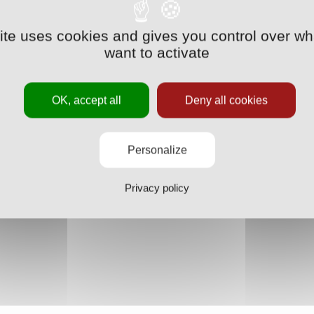
sant, fort dans les duels, doté d’une bonne relance et d’
site uses cookies and gives you control over wh
es les qualités d'un bon défenseur central. Il a été prêt
want to activate
016-17 à Sedan (18 matchs) et l’an passé à partir de la tr
OK, accept all
Deny all cookies
Personalize
Privacy policy