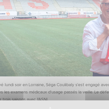
vé lundi soir en Lorraine, Séga Coulibaly s'est engagé av
ès les examens médicaux d'usage passés la veille. Le déf
 trois saisons avec l'ASNL.