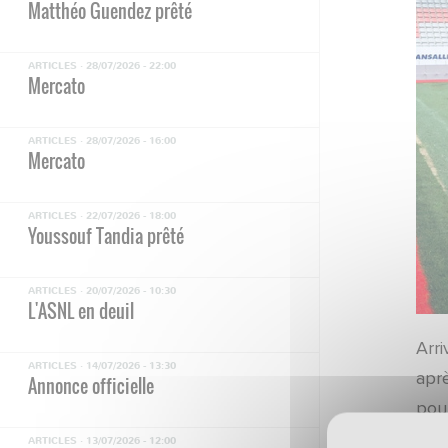
Matthéo Guendez prêté
ARTICLES ·
28/07/2026 - 22:00
Mercato
ARTICLES ·
28/07/2026 - 16:00
Mercato
ARTICLES ·
22/07/2026 - 18:00
Youssouf Tandia prêté
ARTICLES ·
20/07/2026 - 10:30
L'ASNL en deuil
Arri
ARTICLES ·
14/07/2026 - 13:30
apr
Annonce officielle
pour
ARTICLES ·
13/07/2026 - 12:00