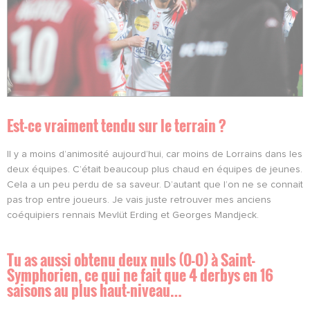
Est-ce vraiment tendu sur le terrain ?
Il y a moins d’animosité aujourd’hui, car moins de Lorrains dans les
deux équipes. C’était beaucoup plus chaud en équipes de jeunes.
Cela a un peu perdu de sa saveur. D’autant que l’on ne se connait
pas trop entre joueurs. Je vais juste retrouver mes anciens
coéquipiers rennais Mevlüt Erding et Georges Mandjeck.
Tu as aussi obtenu deux nuls (0-0) à Saint-
Symphorien, ce qui ne fait que 4 derbys en 16
saisons au plus haut-niveau…