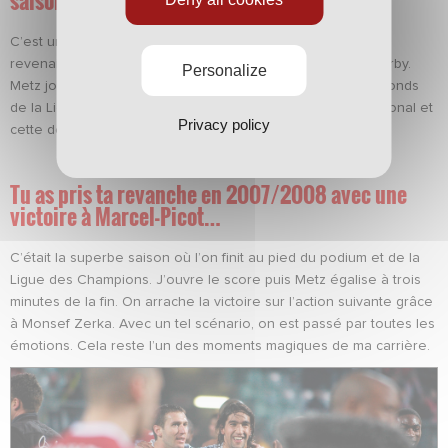
C’est un souvenir bizarre, car je marque et on perd (1-2). Je
revenais de blessure et m’étais préparé à fond pour ce derby.
Personalize
Metz jouait la montée alors que nous étions dans les bas-fonds
de la Ligue 2. On se battait pour ne pas descendre en National et
Privacy policy
cette défaite avait été très cruelle.
Tu as pris ta revanche en 2007/2008 avec une
victoire à Marcel-Picot…
C’était la superbe saison où l’on finit au pied du podium et de la
Ligue des Champions. J’ouvre le score puis Metz égalise à trois
minutes de la fin. On arrache la victoire sur l’action suivante grâce
à Monsef Zerka. Avec un tel scénario, on est passé par toutes les
émotions. Cela reste l’un des moments magiques de ma carrière.