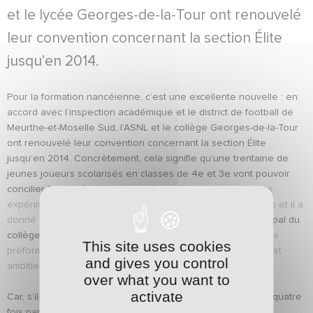
et le lycée Georges-de-la-Tour ont renouvelé
leur convention concernant la section Élite
jusqu’en 2014.
Pour la formation nancéienne, c’est une excellente nouvelle : en
accord avec l’inspection académique et le district de football de
Meurthe-et-Moselle Sud, l’ASNL et le collège Georges-de-la-Tour
ont renouvelé leur convention concernant la section Élite
jusqu’en 2014. Concrètement, cela signifie qu’une trentaine de
jeunes joueurs scolarisés en classes de 4e et 3e vont pouvoir
concilier foot et études de manière optimale.
« Nous avons
expérimenté ce mode de fonctionnement pendant trois ans et il a
donné entière satisfaction,
reconnait Marc Balland, le principal du
collège.
Cette section sportive scolaire, labellisée centre de
This site uses cookies
préformation pour l’ASNL, permet de valider un double projet
and gives you control
ambitieux aux niveaux scolaires et sportifs. »
over what you want to
activate
Car, s’ils bénéficient d’horaires aménagés pour s’entraîner quatre
fois par semaine en forêt de Haye, ces jeunes adolescents