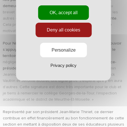
demeurent avant tout des élèves.
« Leur taux de réussite au
OK, accept all
brevet des collèges est de 85% contre seulement 81% pour les
autres élèves,
souligne Virginie Ducreux, la principale adjointe.
Cela prouve que le sport devient alors aussi un élément de
Deny all cookies
motivation pour leur scolarité. »
Pour Nicolas Holveck, la satisfaction est ailleurs. C’est de pouvoir
Personalize
s’appuyer sur l’une des vingt sections Élite disséminées sur le
territoire.
« C’est un élément important et un atout non
négligeable pour recruter de jeunes joueurs,
explique le vice-
Privacy policy
président de l’ASNL.
Alfred N’Diaye, Fouad Rachid et Benjamin
Jeannot, issus de cette section sportive encadrée par Franck
Vautrin et Jérôme Bouret, ont signé pros. J’espère qu’il y en aura
d’autres. Cette signature est donc très importante pour le club et
je tiens à remercier le collège Georges-de-la-Tour, l’inspection
académique et le district de Meurthe-Et-Moselle. »
Représenté par son président Jean-Marie Thiriet, ce dernier
contribue en effet financièrement au bon fonctionnement de cette
section en mettant à disposition deux de ses éducateurs plusieurs