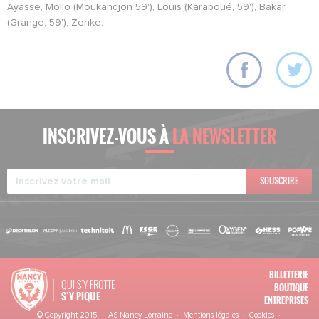
Ayasse, Mollo (Moukandjon 59'), Louis (Karaboué, 59'), Bakar
(Grange, 59'), Zenke.
INSCRIVEZ-VOUS À
LA NEWSLETTER
SOUSCRIRE
BILLETTERIE
QUI S'Y FROTTE
BOUTIQUE
S’Y PIQUE
ENTREPRISES
© Copyright 2015 · AS Nancy Lorraine ·
Mentions légales
·
Cookies
·