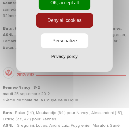
OK, accept all
Rennes-Nancy : 3-0
samedi 7 janvier 2012
32ème de finale de la Coupe de France
Deny all cookies
Buts
: Kembo-Ekoko (22'), Féret (25'), Boukari (43') pour Rennes.
ASNL
: Gregorini, Helder, Loties (Sami, 80'), André Luiz, Puygrenier,
Personalize
Lemaitre (Brison, 76'), Sané, Karaboué, Moukandjo (Traoré, 46'),
Bakar, Jo-Gook.
Privacy policy
2012/2013
Rennes-Nancy : 3-2
mardi 25 septembre 2012
16ème de finale de la Coupe de la Ligue
Buts
: Bakar (14'), Moukandjo (84') pour Nancy ; Alessandrini (16'),
Erding (27', 47') pour Rennes.
ASNL
: Gregorini, Loties, André Luiz, Puygrenier, Muratori, Sané,