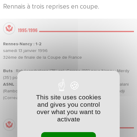
Rennais à trois reprises en coupe.
1995/1996
Rennes-Nancy : 1-2
samedi 13 janvier 1996
32ème de finale de la Coupe de France
Buts
: Rabésandratana (75', sp), Correa (88') pour Nancy ; Merdy
(35') pour Rennes.
ASNL
: Wimbée, Schemmel, Hognon, Fischer, Combe, Biancalani
(Rambo, 68'), Rabésandratana, Ouadah (Lecluse, 46'), M. Hadji
This site uses cookies
(Correa, 74'), Capiaux, Bonora.
and gives you control
over what you want to
activate
2011/2012