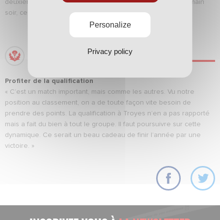
deuxième partie de saison. On sait que quoi qu’il arrive demain
soir, ce sera très difficile, mais on ne va pas abandonner. »
Personalize
Privacy policy
THOMAS BASILA
Profiter de la qualification
« C’est un match important, mais comme les autres. Vu notre
position au classement, on a de toute façon vite besoin de
prendre des points. La qualification à Troyes n’en a pas rapporté
mais a fait du bien à tout le groupe. Il faut poursuivre sur cette
dynamique. Ce serait un beau cadeau de finir l’année par une
victoire. »