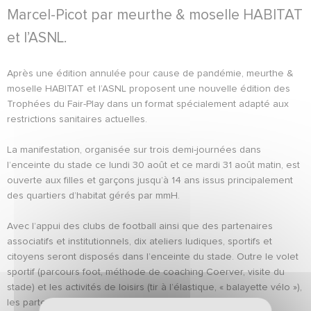
Marcel-Picot par meurthe & moselle HABITAT
et l’ASNL.
Après une édition annulée pour cause de pandémie, meurthe &
moselle HABITAT et l’ASNL proposent une nouvelle édition des
Trophées du Fair-Play dans un format spécialement adapté aux
restrictions sanitaires actuelles.
La manifestation, organisée sur trois demi-journées dans
l’enceinte du stade ce lundi 30 août et ce mardi 31 août matin, est
ouverte aux filles et garçons jusqu’à 14 ans issus principalement
des quartiers d’habitat gérés par mmH.
Avec l’appui des clubs de football ainsi que des partenaires
associatifs et institutionnels, dix ateliers ludiques, sportifs et
citoyens seront disposés dans l’enceinte du stade. Outre le volet
sportif (parcours foot, méthode de coaching Coerver, visite du
stade) et les activités de loisirs (tir à l’élastique, « balayette vélo »),
les partenaires du village citoyen testeront également les