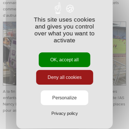
connaissances des jeunes et les sensibiliseront sur des sujets
comme le handicap, le développement durable, le respect
d’autrui…
This site uses cookies
and gives you control
over what you want to
activate
OK, accept all
Deny all cookies
A la fin de chaque demi-journée animée par Steve Kondo, les
Personalize
enfants seront récompensés par la présence des joueurs de l’AS
Nancy Lorraine pour une séance de dédicaces, des lots et places
pour assister à un match.
Privacy policy