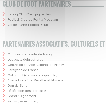
CLUB DE FOOT PARTENAIRES
Racing Club Champigneulles
Football Club de Pont-à-Mousson
Val de l’Orne Football Club
PARTENAIRES ASSOCIATIFS, CULTURELS ET
Club cœur et santé de Nancy
Les petits débrouillards
Centre du service National de Nancy
Paralysés de France
Colecosol (commerce équitable)
Avenir Unicef de Meurthe et Moselle
Don du Sang
Fédération des Francas 54
Grandir Dignement
Keolis (réseau Stan)