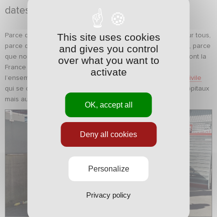
dates courtes.
This site uses cookies
Parce que la situation sanitaire actuelle est compliquée pour tous,
parce que la priorité c’est de se soutenir les uns les autres, parce
and gives you control
que nous souhaitons contribuer à cette grande solidarité dont la
over what you want to
France fait preuve actuellement, l’ASNL a délivré ce matin
activate
l’ensemble de ces denrées dates courtes à la
Protection Civile
qui se chargera de la répartition auprès des EHPAD, des hôpitaux
mais aussi des bénévoles sur le terrain.
OK, accept all
Deny all cookies
Personalize
Privacy policy