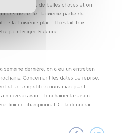
tion. On a montré de belles choses et on
ctif lors de cette deuxième partie de
 la troisième place. Il restait trois
-être pu changer la donne.
La semaine dernière, on a eu un entretien
 prochaine. Concernant les dates de reprise,
ment et la compétition nous manquent
 à nouveau avant d’enchainer la saison
ux finir ce championnat. Cela donnerait