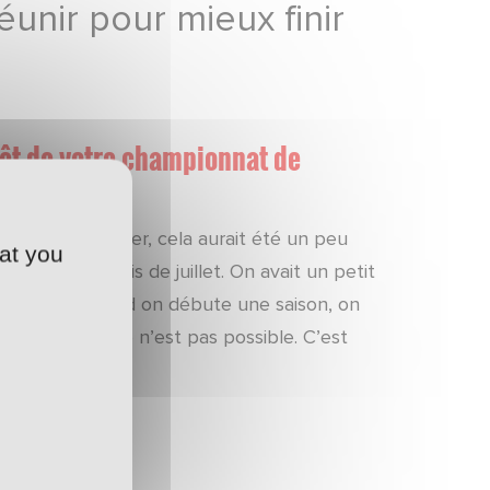
unir pour mieux finir
rêt de votre championnat de
restait à disputer, cela aurait été un peu
at you
 jusqu’au mois de juillet. On avait un petit
ue ça arrive. Quand on débute une saison, on
tte épidémie, ce n’est pas possible. C’est
roupe…