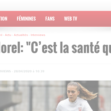
TION
FÉMININES
FANS
WEB TV
il
Actu
Actualités
Interviews
orel: "C’est la santé q
RVIEWS ·
28/04/2020 à 10:39