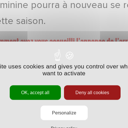
minine pourra à nouveau se ré
tte saison.
ment avez-vous accueilli l’annonce de l’ar
uxième division ?
’y attendait un petit peu. Vu le nombre de journées qu’il 
site uses cookies and gives you control over wh
liqué, notamment financièrement pour garder les joueuses
want to activate
ir, mais l’issue était prévisible. C’est la première fois q
ixe des objectifs qu’on a envie de tenir. Là, à cause de ce
OK, accept all
Deny all cookies
yeux mais, dans ces conditions, c’est la santé qui prime.
Personalize
us terminez à la cinquième place de votre g