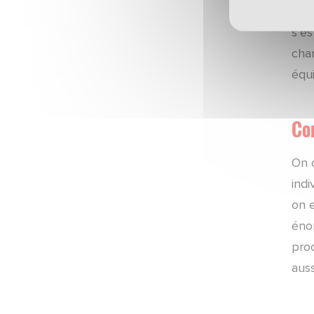
Mercato
Au v
s’es
ARTICLES ·
23/06/2026 - 18:15
cham
Communiqué officiel
équ
ARTICLES ·
23/06/2026 - 18:00
Mercato
Com
ARTICLES ·
23/06/2026 - 12:50
On c
Mercato
indi
on 
ARTICLES ·
22/06/2026 - 09:00
Mercato
éno
pro
ARTICLES ·
15/06/2026 - 11:57
auss
Campagne d'abonnement
ARTICLES ·
10/06/2026 - 16:41