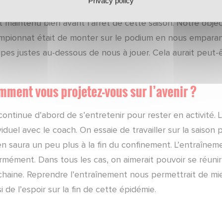
Privacy policy
u de la saison dernière, il y a beaucoup plus de satisfac
t maintenu bien avant l’arrêt de cette saison. Notre obje
pionnat était de monter sur le podium en nous emparant de
ipes justes au-dessous de nous à jouer. Cela aurait peut
ment vous projetez-vous sur l’avenir ?
ontinue d’abord de s’entretenir pour rester en activité. 
viduel avec le coach. On essaie de travailler sur la saison
en saura un peu plus à la fin du confinement. L’entraîne
rmément. Dans tous les cas, on aimerait pouvoir se réunir
chaine. Reprendre l’entraînement nous permettrait de mie
i de l’espoir sur la fin de cette épidémie.