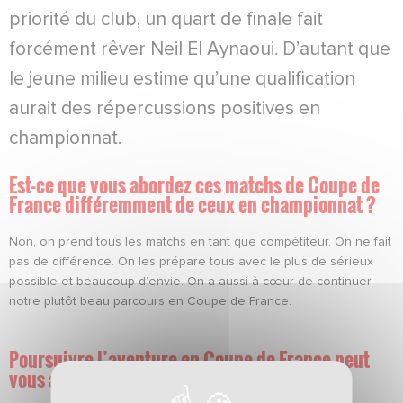
priorité du club, un quart de finale fait
forcément rêver Neil El Aynaoui. D’autant que
le jeune milieu estime qu’une qualification
aurait des répercussions positives en
championnat.
Est-ce que vous abordez ces matchs de Coupe de
France différemment de ceux en championnat ?
Non, on prend tous les matchs en tant que compétiteur. On ne fait
pas de différence. On les prépare tous avec le plus de sérieux
possible et beaucoup d’envie. On a aussi à cœur de continuer
notre plutôt beau parcours en Coupe de France.
Poursuivre l’aventure en Coupe de France peut
vous aider en championnat ?