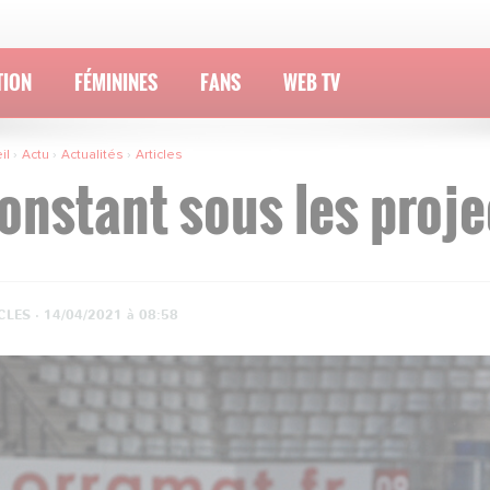
TION
FÉMININES
FANS
WEB TV
il
Actu
Actualités
Articles
onstant sous les proj
CLES ·
14/04/2021 à 08:58