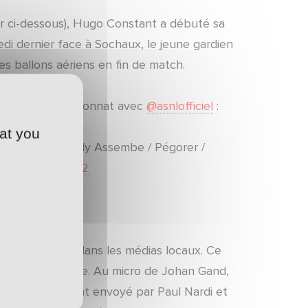
ir ci-dessous), Hugo Constant a débuté sa
edi dernier face à Sochaux, le jeune gardien
es ballons aériens en fin de match.
isation en championnat avec
@asnlofficiel
:
at you
hé / Martini / Ndy Assembe / Pégorer /
M
#ASNL
#Ligue2
ée inaperçue dans les médias locaux. Ce
leu Sud Lorraine. Au micro de Johan Gand,
 d’encouragement envoyé par Paul Nardi et