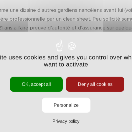
me une dizaine d’autres gardiens nancéiens avant lui (vo
ière professionnelle par un clean sheet. Peu sollicité sam
1 ans a faire preuve d’autorité et d’assurance sur quelqu
 gardiens avec un clean sheet pour leur première titular
site uses cookies and gives you control over wh
hard / Bracigliano /
@Hugo_Constant_
/ D'Angelo / Fouc
want to activate
uxFrederic5
/ Schneider /
@Valettebaptiste
#ASNLFCS
.twitter.com/rI4RS6bDeC
OK, accept all
Deny all cookies
NL Database (@StatsPicot)
April 11, 2021
Personalize
performance d’Hugo Constant n’est évidemment pas pass
redi matin, il était l’invité de
la minute ASNL
sur France B
Privacy policy
portier nancéien avoue avoir été touché par un message