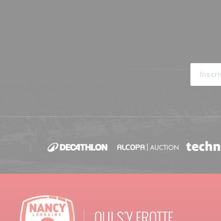
Calendrier 2026-2027
ARTICLES ·
29/05/2026 - 14:00
Campagne d'abonnement 2026-2027
POINT-PRESSE ·
27/05/2026 - 18:30
Présentation
ARTICLES ·
22/05/2026 - 20:00
Chardon de la saison
ARTICLES ·
21/05/2026 - 11:30
Annonce officielle
ARTICLES ·
18/05/2026 - 12:00
Le chardon de la saison
QUI S'Y FROTTE
ARTICLES ·
13/05/2026 - 18:00