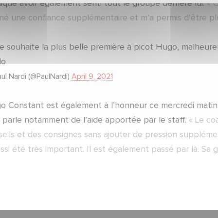
ique avoir également senti tout le groupe derrière lui.
« 
né une confiance supplémentaire et m’a permis d’être plu
te souhaite la plus belle première à picot Hugo, malheure
lo
ul Nardi (@PaulNardi)
April 9, 2021
o Constant est également à l’honneur ce mercredi mati
l parle notamment de l’aide apportée par le staff.
« Le co
eils et des consignes sans ajouter de pression supplémen
ssi été très important. Il est également passé par là. Sa