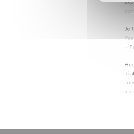
expl
Mercato
don
ARTICLES ·
23/06/2026 - 18:15
Communiqué officiel
Je 
Pau
ARTICLES ·
23/06/2026 - 18:00
— Pa
Mercato
Hug
ARTICLES ·
23/06/2026 - 12:50
Mercato
où i
cons
ARTICLES ·
22/06/2026 - 09:00
a au
Mercato
ARTICLES ·
15/06/2026 - 11:57
Campagne d'abonnement
ARTICLES ·
10/06/2026 - 16:41