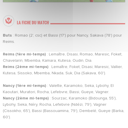
LA FICHE DU MATCH
Buts
: Romao (2', csc) et Bassi (17') pour Nancy,
Sakava (78') pour
Reims.
Reims (1ère mi-temps)
: Lemaître, Disasi, Romao, Maresic, Foket,
Chavelarin, Mbemba, Kamara, Kutesa, Oudin, Dia.
Reims (2ème mi-temps)
: Lemaître, Foket, Disasi, Maresic, Vallier,
Kutesa, Sissoko, Mbemba, Nkada, Suk, Dia (Sakava, 60').
Nancy (1ère mi-temps)
: Valette, Karamoko, Seka, Lybohy, El
Kaoutari, Muratori, Rocha, Lefebvre, Bassi, Gueye, Vagner.
Nancy (2ème mi-temps)
: Sourzac, Karamoko (Bidounga, 55'),
Lybohy, Seka, Néry, Rocha, Lefebvre (Ndézi, 79'), Vagner
(Cissokho, 65'), Bassi (Bassouamina, 79'), Dembelé, Gueye (Barka,
60').