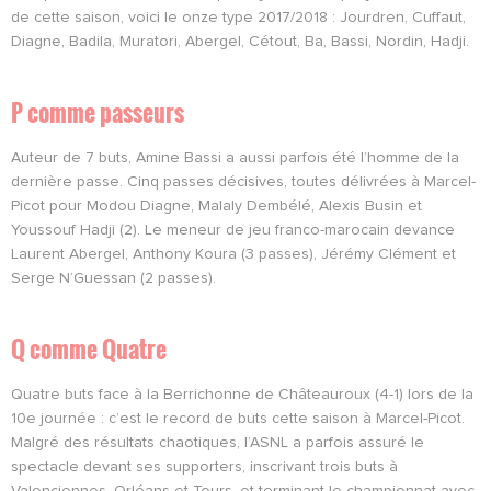
de cette saison, voici le onze type 2017/2018 : Jourdren, Cuffaut,
Diagne, Badila, Muratori, Abergel, Cétout, Ba, Bassi, Nordin, Hadji.
P comme passeurs
Auteur de 7 buts, Amine Bassi a aussi parfois été l’homme de la
dernière passe. Cinq passes décisives, toutes délivrées à Marcel-
Picot pour Modou Diagne, Malaly Dembélé, Alexis Busin et
Youssouf Hadji (2). Le meneur de jeu franco-marocain devance
Laurent Abergel, Anthony Koura (3 passes), Jérémy Clément et
Serge N’Guessan (2 passes).
Q comme Quatre
Quatre buts face à la Berrichonne de Châteauroux (4-1) lors de la
10e journée : c’est le record de buts cette saison à Marcel-Picot.
Malgré des résultats chaotiques, l’ASNL a parfois assuré le
spectacle devant ses supporters, inscrivant trois buts à
Valenciennes, Orléans et Tours, et terminant le championnat avec