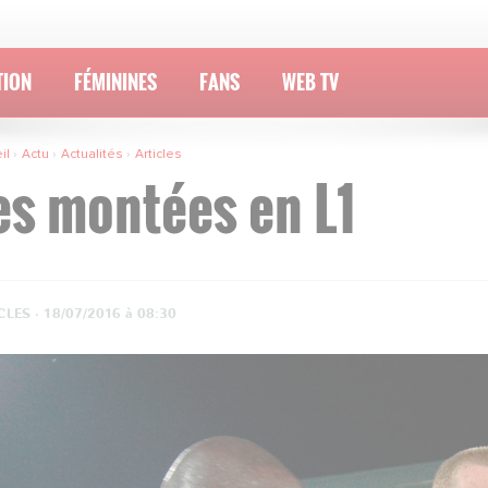
TION
FÉMININES
FANS
WEB TV
il
Actu
Actualités
Articles
es montées en L1
CLES ·
18/07/2016 à 08:30