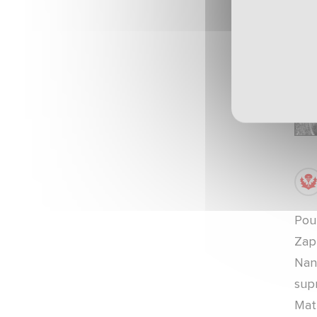
Le Stade Marcel Picot champion des
terrains de Ligue 2 BKT !
MATCHS ·
09/05/2026 - 23:30
Nancy-Dunkerque
ARTICLES ·
09/05/2026 - 09:00
Nancy-Dunkerque
POINT-PRESSE ·
08/05/2026 - 12:05
Nancy-Dunkerque
ARTICLES ·
07/05/2026 - 20:00
Pour
Chardon du mois
Zapp
Nanc
ARTICLES ·
04/05/2026 - 20:00
Chardon du mois
sup
Matr