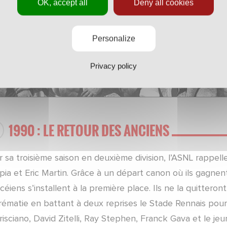
OK, accept all
Deny all cookies
Personalize
Privacy policy
1990 : LE RETOUR DES ANCIENS
 sa troisième saison en deuxième division, l’ASNL rappel
ia et Eric Martin. Grâce à un départ canon où ils gagnent
éiens s’installent à la première place. Ils ne la quittero
rématie en battant à deux reprises le Stade Rennais pour
isciano, David Zitelli, Ray Stephen, Franck Gava et le je