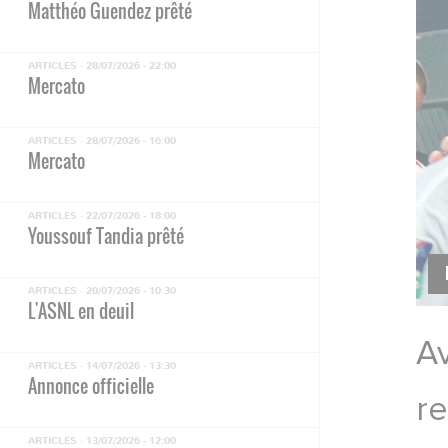
Matthéo Guendez prêté
ARTICLES ·
28/07/2026 - 22:00
Mercato
ARTICLES ·
28/07/2026 - 16:00
Mercato
ARTICLES ·
22/07/2026 - 18:00
Youssouf Tandia prêté
ARTICLES ·
20/07/2026 - 10:30
L'ASNL en deuil
Av
ARTICLES ·
14/07/2026 - 13:30
Annonce officielle
re
ARTICLES ·
13/07/2026 - 12:00