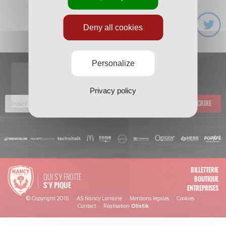
Deny all cookies
Personalize
INSCRIVEZ-VOUS À
LA NEWSLETTER
Privacy policy
SOUSCRIRE
BILLETTERIE
QUI S'Y FROTTE
BOUTIQUE
S’Y PIQUE
ENTREPRISES
© Copyright 2015 · AS Nancy Lorraine ·
Mentions légales
·
Cookies
·
Contact
· Réalisation
Olistik