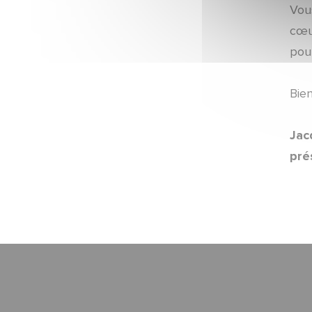
Mercato
Vou
cœu
ARTICLES ·
23/06/2026 - 18:15
pou
Communiqué officiel
Bien
ARTICLES ·
23/06/2026 - 18:00
Mercato
Jac
ARTICLES ·
23/06/2026 - 12:50
pré
Mercato
ARTICLES ·
22/06/2026 - 09:00
Mercato
ARTICLES ·
15/06/2026 - 11:57
Campagne d'abonnement
ARTICLES ·
10/06/2026 - 16:41