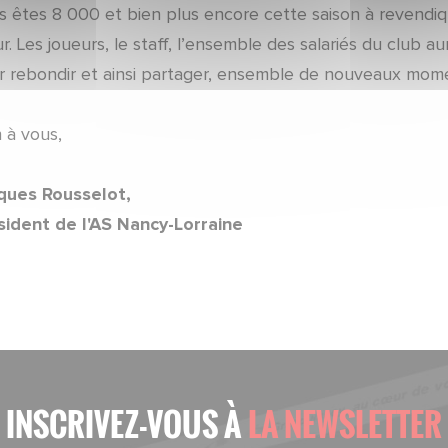
s êtes 8 000 et bien plus encore cette saison à revendi
r. Les joueurs, le staff, l’ensemble des salariés du club
r rebondir et ainsi partager, ensemble de nouveaux mom
 à vous,
ques Rousselot,
sident de l'AS Nancy-Lorraine
INSCRIVEZ-VOUS À
LA NEWSLETTER