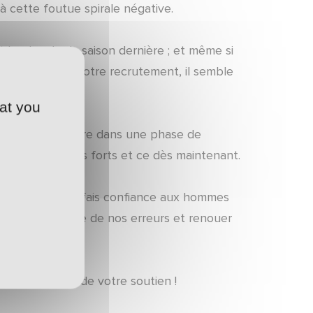
à cette foutue spirale négative.
 le plus dur la saison dernière ; et même si
 la qualité de notre recrutement, il semble
elle.
at you
sommes donc encore dans une phase de
per par des actes forts et ce dès maintenant.
es espoirs. Je fais confiance aux hommes
us faut apprendre de nos erreurs et renouer
renouvellement de votre soutien !