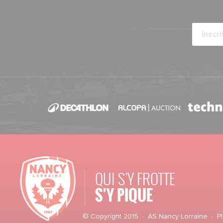
Calendrier 2026-2027
ARTICLES ·
29/05/2026 - 14:00
Campagne d'abonnement 2026-2027
POINT-PRESSE ·
27/05/2026 - 18:30
Présentation
ARTICLES ·
22/05/2026 - 20:00
Chardon de la saison
ARTICLES ·
21/05/2026 - 11:30
Annonce officielle
QUI S'Y FROTTE
ARTICLES ·
18/05/2026 - 12:00
S’Y PIQUE
Le chardon de la saison
© Copyright 2015 · AS Nancy Lorraine ·
P
ARTICLES ·
13/05/2026 - 18:00