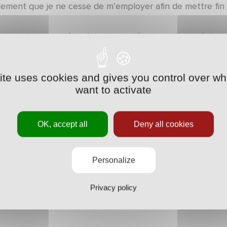
lement que je ne cesse de m’employer afin de mettre fin 
 pensions peut-être à tort que c’était acquis en réalisant
avis étaient unanimes avant la reprise du championnat sur
plusieurs carences nous pénalisent encore à l’heure actu
site uses cookies and gives you control over wh
want to activate
faut noter que 14 joueurs sont en fin de contrat. Nous 
sition. La phase de reconstruction doit toutefois s’antici
OK, accept all
Deny all cookies
 deux derniers matchs nous permettent de nourrir quelqu
sont en place pour redresser la barre au plus vite. Il no
Personalize
n avec la victoire.
Privacy policy
iens pour finir à vous remercier encore une fois pour le 