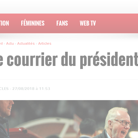
TION
FÉMININES
FANS
WEB TV
il
Actu
Actualités
Articles
e courrier du présiden
CLES ·
27/08/2018 à 11:53