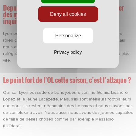
Depuis le début de l’année, l’OL peine à gagner
des matchs. Cela doit vous rassurer ou vous
Deny all cookies
inquiéter ?
Lyon est toujours une équipe très forte qui joue les premiers
Personalize
rôles dans le championnat. Ils ont besoin des trois points, mais
nous aussi ! Nous venons de replonger dans la zone de
Privacy policy
relégation et devons refaire le nécessaire pour en sortir au plus
vite.
Le point fort de l’OL cette saison, c’est l’attaque ?
Oui, car Lyon possède de bons joueurs comme Gomis, Lisandro
Lopez et le jeune Lacazette. Mais, s’ils sont meilleurs footballeurs
que nous, ils restent néanmoins des hommes et nous n’avons pas
de complexe à avoir. Nous aussi, nous avons des jeunes capables
de faire de belles choses comme par exemple Massadio
(Haïdara).