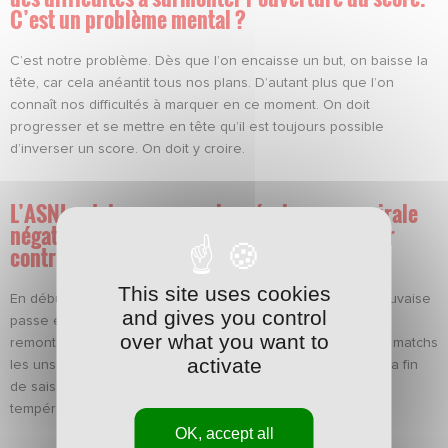
C’est un problème mental ?
C’est notre problème. Dès que l’on encaisse un but, on baisse la
tête, car cela anéantit tous nos plans. D’autant plus que l’on
connaît nos difficultés à marquer en ce moment. On doit
progresser et se mettre en tête qu’il est toujours possible
d’inverser un score. On doit y croire.
L’ASNL est de nouveau plongée dans une spirale
négative où tous les éléments semblent jouer
contre vous…
This site uses cookies
En début de saison, nous avons réussi à sortir de cette mauvaise
and gives you control
passe et pouvons donc le faire à nouveau. Mais si on veut
over what you want to
remonter la pente, il faut redoubler d’efforts et prendre les matchs
activate
les uns après les autres. On va jouer treize finales jusqu’à la fin
de saison et nous devons toutes les aborder avec un
tempérament de guerrier.
OK, accept all