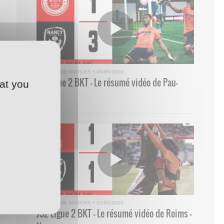
RÉSUMÉ DE MATCHS
•
04/05/2026
33 Ligue 2 BKT - Le résumé vidéo de Pau-
at you
Nancy
RÉSUMÉ DE MATCHS
•
27/04/2026
J32 Ligue 2 BKT - Le résumé vidéo de Reims -