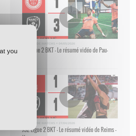
RÉSUMÉ DE MATCHS
•
04/05/2026
33 Ligue 2 BKT - Le résumé vidéo de Pau-
at you
Nancy
RÉSUMÉ DE MATCHS
•
27/04/2026
J32 Ligue 2 BKT - Le résumé vidéo de Reims -