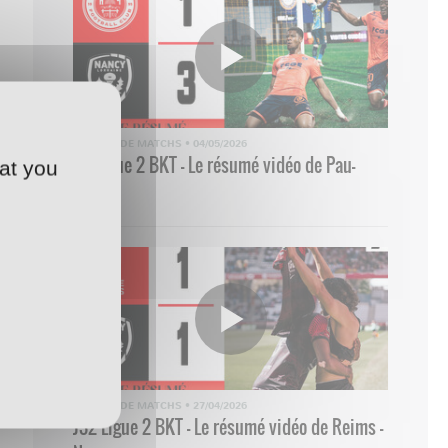
RÉSUMÉ DE MATCHS
•
04/05/2026
33 Ligue 2 BKT - Le résumé vidéo de Pau-
at you
Nancy
RÉSUMÉ DE MATCHS
•
27/04/2026
J32 Ligue 2 BKT - Le résumé vidéo de Reims -