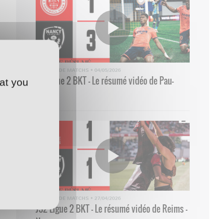
RÉSUMÉ DE MATCHS
•
04/05/2026
33 Ligue 2 BKT - Le résumé vidéo de Pau-
at you
Nancy
RÉSUMÉ DE MATCHS
•
27/04/2026
J32 Ligue 2 BKT - Le résumé vidéo de Reims -