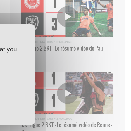
RÉSUMÉ DE MATCHS
•
04/05/2026
33 Ligue 2 BKT - Le résumé vidéo de Pau-
at you
Nancy
RÉSUMÉ DE MATCHS
•
27/04/2026
J32 Ligue 2 BKT - Le résumé vidéo de Reims -