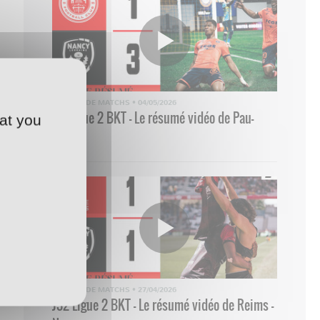
RÉSUMÉ DE MATCHS
•
04/05/2026
33 Ligue 2 BKT - Le résumé vidéo de Pau-
at you
Nancy
RÉSUMÉ DE MATCHS
•
27/04/2026
J32 Ligue 2 BKT - Le résumé vidéo de Reims -