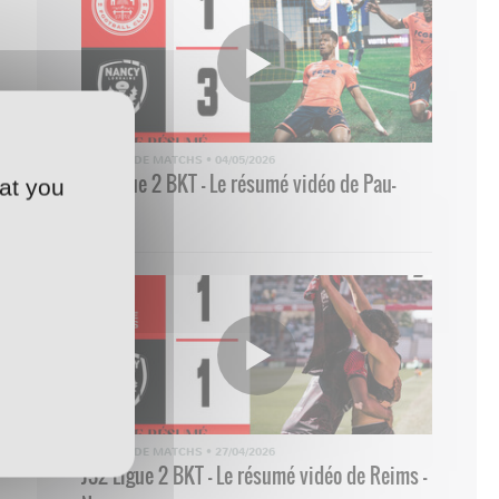
RÉSUMÉ DE MATCHS
•
04/05/2026
33 Ligue 2 BKT - Le résumé vidéo de Pau-
at you
Nancy
RÉSUMÉ DE MATCHS
•
27/04/2026
J32 Ligue 2 BKT - Le résumé vidéo de Reims -