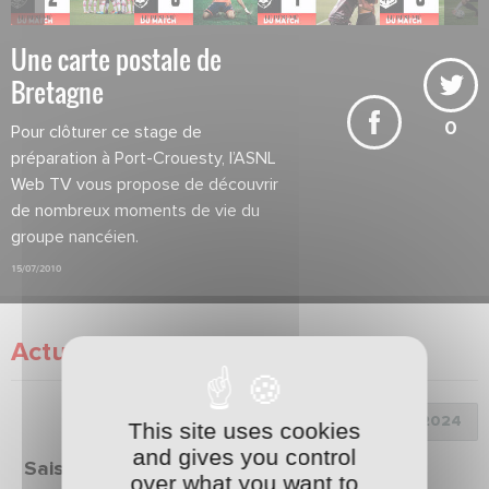
Une carte postale de
Bretagne
0
Pour clôturer ce stage de
préparation à Port-Crouesty, l’ASNL
Web TV vous propose de découvrir
de nombreux moments de vie du
groupe nancéien.
15/07/2010
Actualité
Choix de la saison :
This site uses cookies
and gives you control
Saison 2023/2024
over what you want to