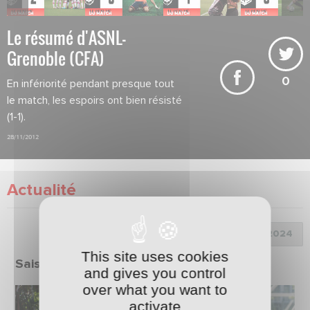
Le résumé d'ASNL-
Grenoble (CFA)
0
En infériorité pendant presque tout
le match, les espoirs ont bien résisté
(1-1).
28/11/2012
Actualité
Choix de la saison :
This site uses cookies
Saison 2023/2024
and gives you control
over what you want to
activate