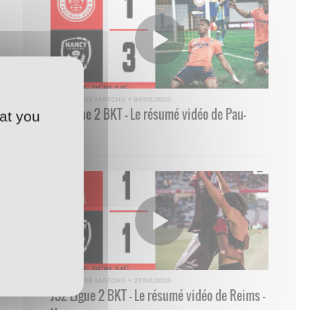
RÉSUMÉ DE MATCHS
•
04/05/2026
33 Ligue 2 BKT - Le résumé vidéo de Pau-
at you
Nancy
RÉSUMÉ DE MATCHS
•
27/04/2026
J32 Ligue 2 BKT - Le résumé vidéo de Reims -