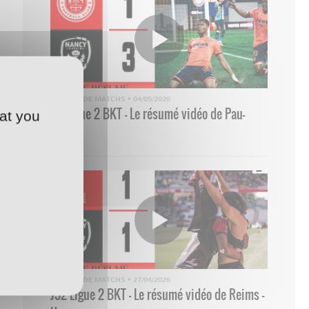
RÉSUMÉ DE MATCHS
•
04/05/2026
33 Ligue 2 BKT - Le résumé vidéo de Pau-
at you
Nancy
RÉSUMÉ DE MATCHS
•
27/04/2026
J32 Ligue 2 BKT - Le résumé vidéo de Reims -