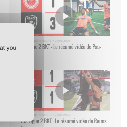
RÉSUMÉ DE MATCHS
•
04/05/2026
33 Ligue 2 BKT - Le résumé vidéo de Pau-
at you
Nancy
RÉSUMÉ DE MATCHS
•
27/04/2026
J32 Ligue 2 BKT - Le résumé vidéo de Reims -