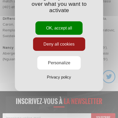
match amical à Differdange (0-2) grâce à des buts d'Amine Bassi
over what you want to
(40') et de Vincent Marchetti (71').
activate
Differdange
: Weber, Franzoni, Vandenbroeck, Halili, Almeida,
Caron, Rodrigues, Deruffe, Garos, Siebenaler, Bettmer
OK, accept all
Remplaçants : Worre, Ribeiro, Oukache, Lohei, Semedo, Muratovic,
Swistek, Dinis, Ferreira, Agovic
Deny all cookies
Nancy
: Chernik, Néry, Saint-Ruf, Muratori, Moimbé (Busin, 69’),
Abergel (Clément, 69’), Poha (N’Guessan, 69’), Marchetti, Bassi
(Nguiamba, 58’), Marveaux (Dalé, 58’), Dembélé (Triboulet, 79’).
Personalize
Privacy policy
INSCRIVEZ-VOUS À
LA NEWSLETTER
SOUSCRIRE