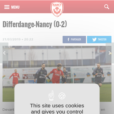
Differdange-Nancy (0-2)
21/03/2019 • 20:22
PARTAGER
TWEETER
This site uses cookies
Devant 200 spectateurs, l'AS Nancy-Lorraine s'est imposée en
and gives you control