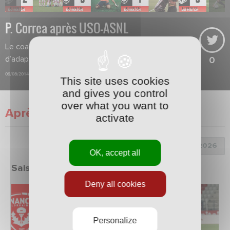
P. Correa après USO-ASNL
Le coach est satisfait de la capacité
d’adaptation de ses joueurs.
0
09/08/2014
This site uses cookies
and gives you control
over what you want to
Après match
activate
Choix de la saison :
OK, accept all
Saison 2025/2026
Deny all cookies
Personalize