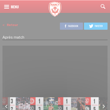
Retour
FACEBOOK
TWEETER
Après match