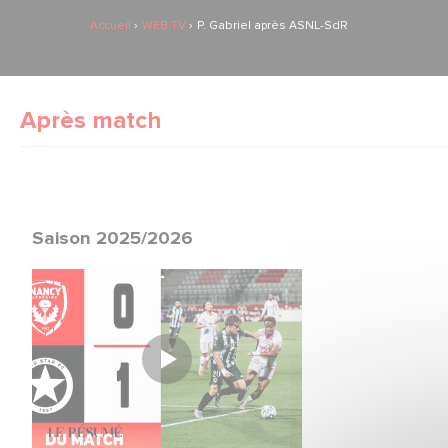
Accueil
WEB TV
P. Gabriel après ASNL-SdR
Après match
Saison 2025/2026