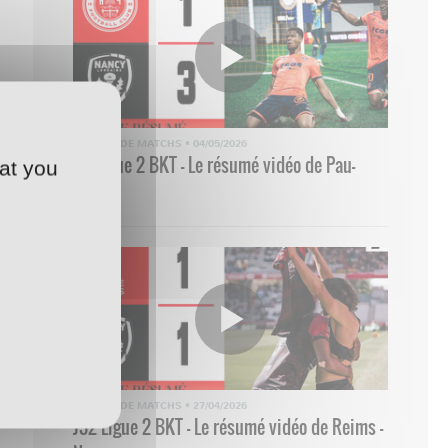
RÉSUMÉ DE MATCHS
•
04/05/2026
33 Ligue 2 BKT - Le résumé vidéo de Pau-
at you
Nancy
RÉSUMÉ DE MATCHS
•
27/04/2026
J32 Ligue 2 BKT - Le résumé vidéo de Reims -