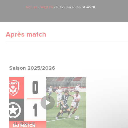
Accueil
WEB TV
P. Correa après SL-ASNL
Après match
Saison 2025/2026