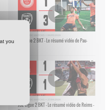
RÉSUMÉ DE MATCHS
•
04/05/2026
33 Ligue 2 BKT - Le résumé vidéo de Pau-
at you
Nancy
RÉSUMÉ DE MATCHS
•
27/04/2026
J32 Ligue 2 BKT - Le résumé vidéo de Reims -