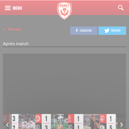
Retour
FACEBOOK
TWEETER
Après match