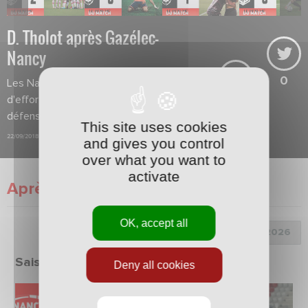
D. Tholot après Gazélec-
Nancy
0
Les Nancéiens ont fait beaucoup
d'efforts dans le replacement
défensif.
This site uses cookies
22/09/2018
and gives you control
over what you want to
activate
Après match
OK, accept all
Choix de la saison :
Saison 2025/2026
Deny all cookies