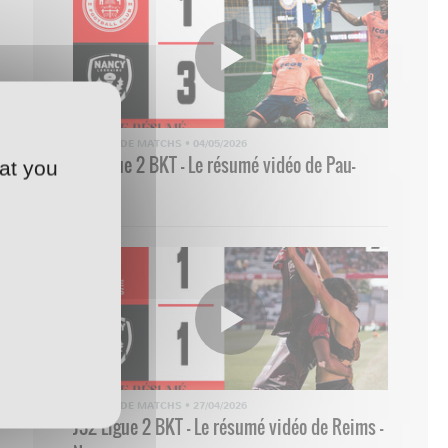
RÉSUMÉ DE MATCHS
•
04/05/2026
33 Ligue 2 BKT - Le résumé vidéo de Pau-
at you
Nancy
RÉSUMÉ DE MATCHS
•
27/04/2026
J32 Ligue 2 BKT - Le résumé vidéo de Reims -