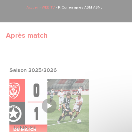
Accueil
WEB TV
P. Correa après ASM-ASNL
Après match
Saison 2025/2026