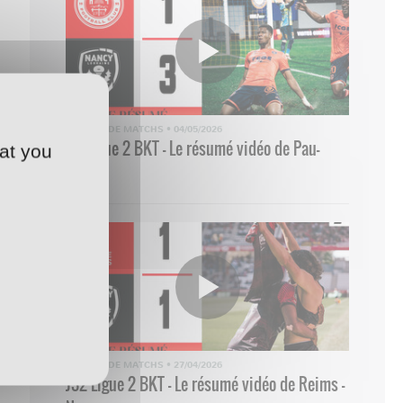
RÉSUMÉ DE MATCHS
•
04/05/2026
33 Ligue 2 BKT - Le résumé vidéo de Pau-
at you
Nancy
RÉSUMÉ DE MATCHS
•
27/04/2026
J32 Ligue 2 BKT - Le résumé vidéo de Reims -