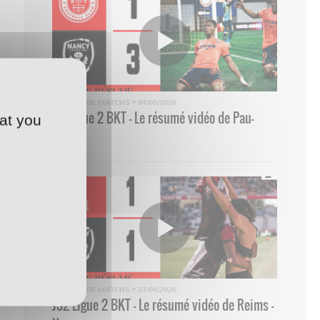
RÉSUMÉ DE MATCHS
•
04/05/2026
33 Ligue 2 BKT - Le résumé vidéo de Pau-
at you
Nancy
RÉSUMÉ DE MATCHS
•
27/04/2026
J32 Ligue 2 BKT - Le résumé vidéo de Reims -