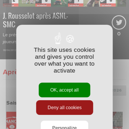
J. Rousselot après ASNL-
SMC
0
Le président a fixé un challenge aux
joueurs : terminer à la 8ème place.
This site uses cookies
30/04/2012
and gives you control
over what you want to
activate
Après match
OK, accept all
Choix de la saison :
Saison 2025/2026
Deny all cookies
Personalize