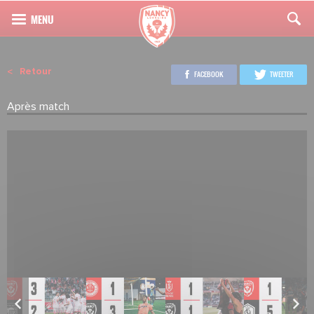
Retour
FACEBOOK
TWEETER
Après match