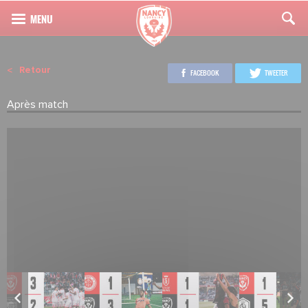
Retour
FACEBOOK
TWEETER
Après match