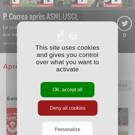
P. Correa après ASNL-USCL
Le coach appuie sur les manques de
son équipe.
0
16/02/2014
This site uses cookies
and gives you control
over what you want to
Après match
activate
Choix de la saison :
OK, accept all
Saison 2025/2026
Deny all cookies
Personalize