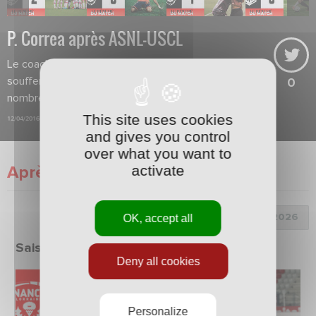
P. Correa après ASNL-USCL
Le coach souligne que son équipe a
souffert mais a aussi tiré de
0
nombreux corners.
This site uses cookies
12/04/2016
and gives you control
over what you want to
activate
Après match
Choix de la saison :
OK, accept all
Saison 2025/2026
Deny all cookies
Personalize