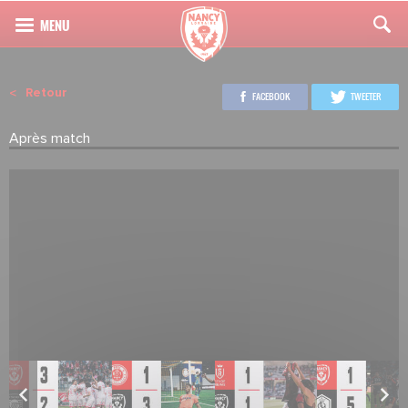
Retour
FACEBOOK
TWEETER
Après match