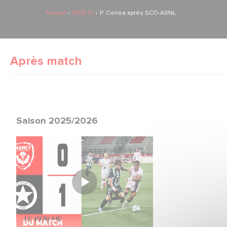
Accueil
WEB TV
P. Correa après SCO-ASNL
Après match
Saison 2025/2026