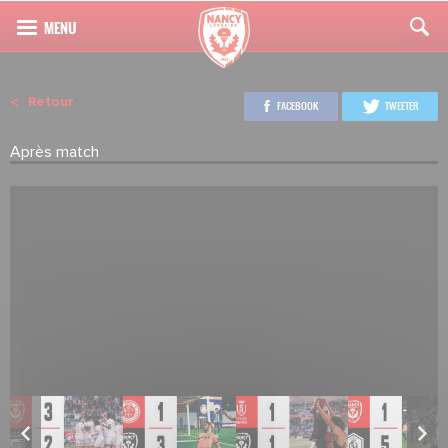
Retour
FACEBOOK
TWEETER
Après match