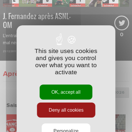
J. Fernandez après ASNL-
OM
0
L'entraîneur nancéien regrette d'avoir
mal négocié les situations de contre.
This site uses cookies
21/12/2011
and gives you control
over what you want to
activate
Après match
OK, accept all
Choix de la saison :
Saison 2025/2026
Deny all cookies
Personalize