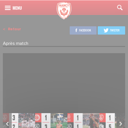
Retour
FACEBOOK
TWEETER
Après match