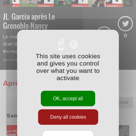
JL. Garcia après Le
Grenoble-Nancy
0
Le coach constate que son équipe
était dans une petite forme à tous
les niveaux.
This site uses cookies
23/11/2019
and gives you control
over what you want to
activate
Après match
OK, accept all
Choix de la saison :
Saison 2025/2026
Deny all cookies