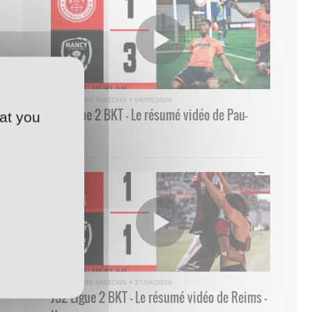
RÉSUMÉ DE MATCHS
•
04/05/2026
33 Ligue 2 BKT - Le résumé vidéo de Pau-
at you
Nancy
RÉSUMÉ DE MATCHS
•
27/04/2026
J32 Ligue 2 BKT - Le résumé vidéo de Reims -