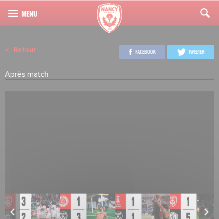
Retour
FACEBOOK
TWEETER
Après match