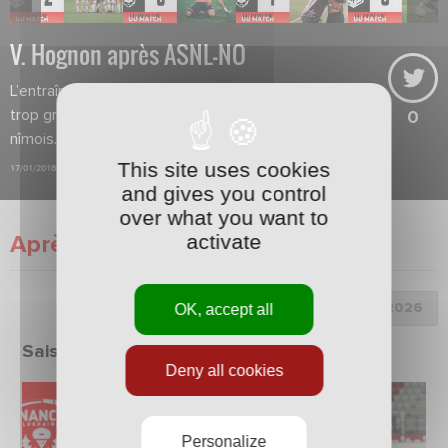
V. Hognon après ASNL-NO
L’entraîneur nancéien regrette de
trop grosses erreurs sur les buts
0
nîmois.
This site uses cookies
17/01/2018
and gives you control
over what you want to
activate
Après match
Choix de la saison :
OK, accept all
Saison 2025/2026
Deny all cookies
Personalize