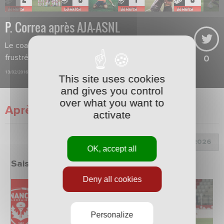
P. Correa après AJA-ASNL
Le coach sort de ce match très
frustré.
0
13/02/2016
This site uses cookies
and gives you control
over what you want to
Après match
activate
Choix de la saison :
OK, accept all
Saison 2025/2026
Deny all cookies
Personalize