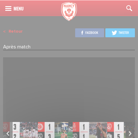
Retour
FACEBOOK
TWEETER
Après match